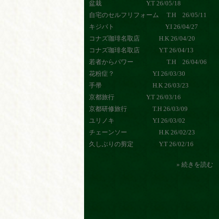
盆栽 Y.T 26/05/18
自宅のセルフリフォーム T.H 26/05/11
キジバト Y.I 26/04/27
コナズ珈琲名取店 H.K 26/04/20
コナズ珈琲名取店 Y.T 26/04/13
若者からパワー T.H 26/04/06
花粉症？ Y.I 26/03/30
手帚 H.K 26/03/23
京都旅行 Y.T 26/03/16
京都研修旅行 T.H 26/03/09
ユリノキ Y.I 26/03/02
チェーンソー H.K 26/02/23
久しぶりの剪定 Y.T 26/02/16
» 続きを読む