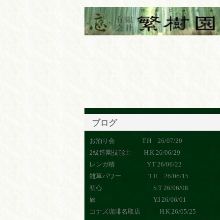
ブログ
お泊り会 T.H 26/07/20
2級造園技能士 H.K 26/06/29
レンガ積 Y.T 26/06/22
雑草パワー T.H 26/06/15
初心 S.T 26/06/08
旅 Y.I 26/06/01
コナズ珈琲名取店 H.K 26/05/25