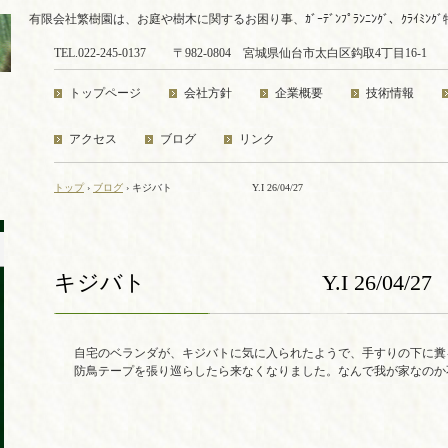
有限会社繁樹園は、お庭や樹木に関するお困り事、ｶﾞｰﾃﾞﾝﾌﾟﾗﾝﾆﾝｸﾞ、ｸﾗｲ
TEL.022-245-0137
〒982-0804 宮城県仙台市太白区鈎取4丁目16-1
トップページ
会社方針
企業概要
技術情報
アクセス
ブログ
リンク
トップ
›
ブログ
›
キジバト Y.I 26/04/27
キジバト Y.I 26/04/27
自宅のベランダが、キジバトに気に入られたようで、手すりの下に糞
防鳥テープを張り巡らしたら来なくなりました。なんで我が家なのか不