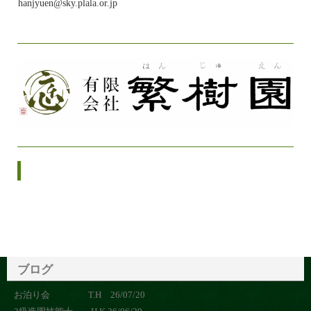
hanjyuen@sky.plala.or.jp
ブログ
お泊り会 T.H 26/07/20