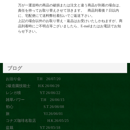
万が一運送時の商品の破損または注文と違う商品が到着の場合は、
責任を持ってお取り替えさせて頂きます。 商品到着後７日以内
に、宅配便にて送料弊社着払いでご返送下さい。
上記の場合以外のお取り替え・返品はお受けいたしかねますが、商
品到着時にご不明点等ございましたら、E-mailまたはお電話でお知
らせ下さい。
ブログ
お泊り会 T.H 26/07/20
2級造園技能士 H.K 26/06/29
レンガ積 Y.T 26/06/22
雑草パワー T.H 26/06/15
初心 S.T 26/06/08
旅 Y.I 26/06/01
コナズ珈琲名取店 H.K 26/05/25
盆栽 Y.T 26/05/18