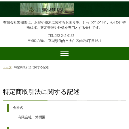
有限会社繁樹園は、お庭や樹木に関するお困り事、ｶﾞｰﾃﾞﾝﾌﾟﾗﾝﾆﾝｸﾞ、ｸﾗｲﾐﾝｸﾞ特
殊伐採、剪定管理や外構を専門とする会社です。
TEL.022-245-0137
〒982-0804 宮城県仙台市太白区鈎取4丁目16-1
トップ
›
特定商取引法に関する記述
特定商取引法に関する記述
会社名
有限会社 繁樹園