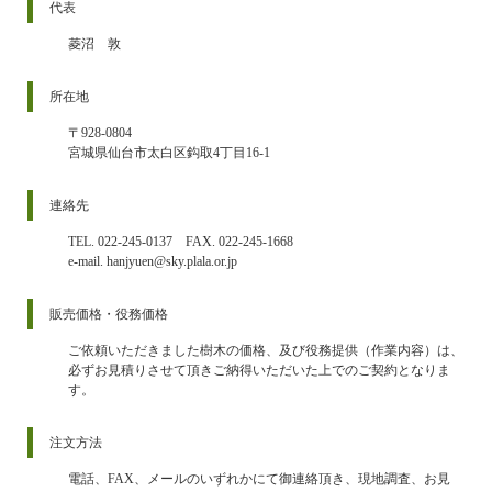
代表
菱沼 敦
所在地
〒928-0804
宮城県仙台市太白区鈎取4丁目16-1
連絡先
TEL. 022-245-0137 FAX. 022-245-1668
e-mail. hanjyuen@sky.plala.or.jp
販売価格・役務価格
ご依頼いただきました樹木の価格、及び役務提供（作業内容）は、
必ずお見積りさせて頂きご納得いただいた上でのご契約となりま
す。
注文方法
電話、FAX、メールのいずれかにて御連絡頂き、現地調査、お見