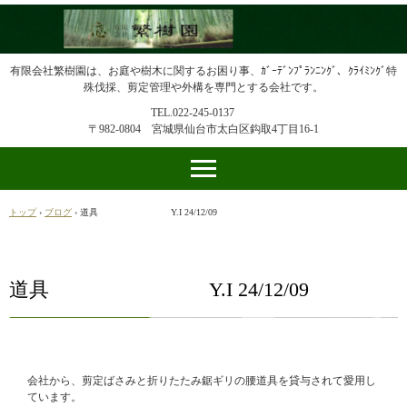
有限会社繁樹園は、お庭や樹木に関するお困り事、ｶﾞｰﾃﾞﾝﾌﾟﾗﾝﾆﾝｸﾞ、ｸﾗｲﾐﾝｸﾞ特
殊伐採、剪定管理や外構を専門とする会社です。
TEL.022-245-0137
〒982-0804 宮城県仙台市太白区鈎取4丁目16-1
トップ
›
ブログ
›
道具 Y.I 24/12/09
道具 Y.I 24/12/09
会社から、剪定ばさみと折りたたみ鋸ギリの腰道具を貸与されて愛用し
ています。