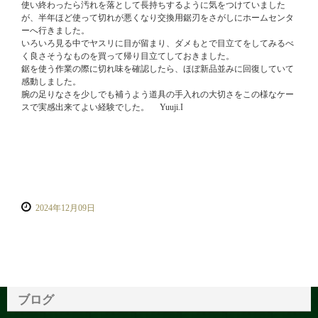
使い終わったら汚れを落として長持ちするように気をつけていました
が、半年ほど使って切れが悪くなり交換用鋸刃をさがしにホームセンタ
ーへ行きました。
いろいろ見る中でヤスリに目が留まり、ダメもとで目立てをしてみるべ
く良さそうなものを買って帰り目立てしておきました。
鋸を使う作業の際に切れ味を確認したら、ほぼ新品並みに回復していて
感動しました。
腕の足りなさを少しでも補うよう道具の手入れの大切さをこの様なケー
スで実感出来てよい経験でした。 Yuuji.I
2024年12月09日
ブログ