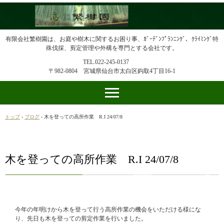
有限会社繁樹園は、お庭や樹木に関するお困り事、ｶﾞｰﾃﾞﾝﾌﾟﾗﾝﾆﾝｸﾞ、ｸﾗｲﾐﾝｸﾞ特
殊伐採、剪定管理や外構を専門とする会社です。
TEL.022-245-0137
〒982-0804 宮城県仙台市太白区鈎取4丁目16-1
トップ
›
ブログ
›
木を登っての高所作業 R.I 24/07/8
木を登っての高所作業 R.I 24/07/8
今年の年明けから木を登って行う高所作業の機会をいただける様にな
り、先日も木を登っての剪定作業を行いました。