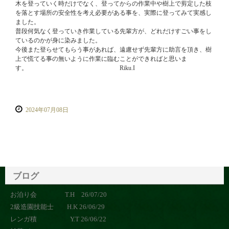
木を登っていく時だけでなく、登ってからの作業中や樹上で剪定した枝
を落とす場所の安全性を考え必要がある事を、実際に登ってみて実感し
ました。
普段何気なく登っていき作業している先輩方が、どれだけすごい事をし
ているのかが身に染みました。
今後また登らせてもらう事があれば、遠慮せず先輩方に助言を頂き、樹
上で慌てる事の無いように作業に臨むことができればと思いま
す。 Riku.I
2024年07月08日
ブログ
お泊り会 T.H 26/07/20
2級造園技能士 H.K 26/06/29
レンガ積 Y.T 26/06/22