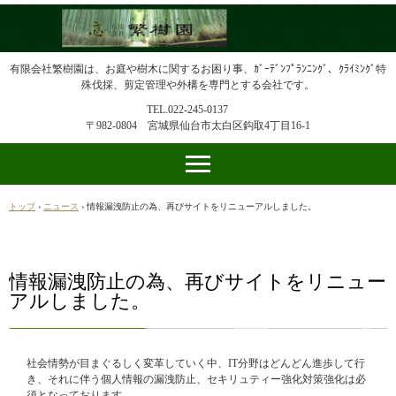
有限会社繁樹園は、お庭や樹木に関するお困り事、ｶﾞｰﾃﾞﾝﾌﾟﾗﾝﾆﾝｸﾞ、ｸﾗｲﾐﾝｸﾞ特
殊伐採、剪定管理や外構を専門とする会社です。
TEL.022-245-0137
〒982-0804 宮城県仙台市太白区鈎取4丁目16-1
トップ
›
ニュース
›
情報漏洩防止の為、再びサイトをリニューアルしました。
情報漏洩防止の為、再びサイトをリニュー
アルしました。
社会情勢が目まぐるしく変革していく中、IT分野はどんどん進歩して行
き、それに伴う個人情報の漏洩防止、セキリュティー強化対策強化は必
須となっております。