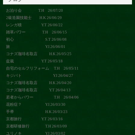
お泊り会 T.H 26/07/20
2級造園技能士 H.K 26/06/29
レンガ積 Y.T 26/06/22
雑草パワー T.H 26/06/15
初心 S.T 26/06/08
旅 Y.I 26/06/01
コナズ珈琲名取店 H.K 26/05/25
盆栽 Y.T 26/05/18
自宅のセルフリフォーム T.H 26/05/11
キジバト Y.I 26/04/27
コナズ珈琲名取店 H.K 26/04/20
コナズ珈琲名取店 Y.T 26/04/13
若者からパワー T.H 26/04/06
花粉症？ Y.I 26/03/30
手帚 H.K 26/03/23
京都旅行 Y.T 26/03/16
京都研修旅行 T.H 26/03/09
ユリノキ Y.I 26/03/02