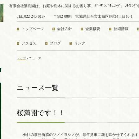
有限会社繁樹園は、お庭や樹木に関するお困り事、ｶﾞｰﾃﾞﾝﾌﾟﾗﾝﾆﾝｸﾞ、ｸﾗｲ
TEL.022-245-0137
〒982-0804 宮城県仙台市太白区鈎取4丁目16-1
トップページ
会社方針
企業概要
技術情報
アクセス
ブログ
リンク
トップ
›
ニュース
ニュース一覧
桜満開です！！
会社の事務所脇のソメイヨシノが、毎年見事に花を咲かせてくれます