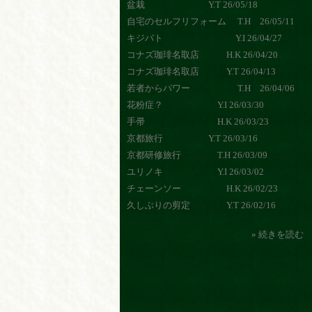
盆栽 Y.T 26/05/18
自宅のセルフリフォーム T.H 26/05/11
キジバト Y.I 26/04/27
コナズ珈琲名取店 H.K 26/04/20
コナズ珈琲名取店 Y.T 26/04/13
若者からパワー T.H 26/04/06
花粉症？ Y.I 26/03/30
手帚 H.K 26/03/23
京都旅行 Y.T 26/03/16
京都研修旅行 T.H 26/03/09
ユリノキ Y.I 26/03/02
チェーンソー H.K 26/02/23
久しぶりの剪定 Y.T 26/02/16
» 続きを読む