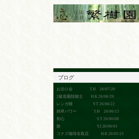
ブログ
お泊り会 T.H 26/07/20
2級造園技能士 H.K 26/06/29
レンガ積 Y.T 26/06/22
雑草パワー T.H 26/06/15
初心 S.T 26/06/08
旅 Y.I 26/06/01
コナズ珈琲名取店 H.K 26/05/25